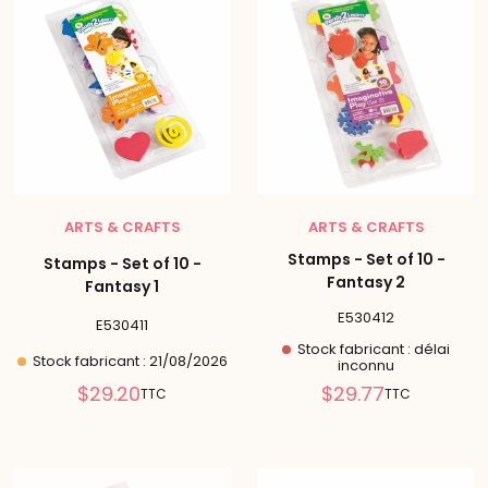
ARTS & CRAFTS
ARTS & CRAFTS
Stamps - Set of 10 -
Stamps - Set of 10 -
Fantasy 2
Fantasy 1
E530412
E530411
Stock fabricant : délai
Stock fabricant : 21/08/2026
inconnu
Prix
Prix
$29.20
$29.77
TTC
TTC
réduit
réduit