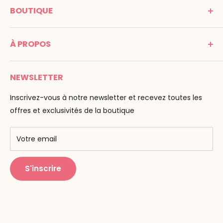
BOUTIQUE
Promenade Jean Dalba
24100 Bergerac
C G V
France
À PROPOS
Mentions légales
Tél : 05 53 61 21 26
Paiement
Email :
info@montessori-spirit.com
Montessori Spirit
Livraison
NEWSLETTER
Maria Montessori
Contactez-nous
La pédagogie
Inscrivez-vous à notre newsletter et recevez toutes les
F.A.Q
Nos marques
offres et exclusivités de la boutique
AMF & AMI
Centres de formation
Votre email
Public Montessori
S'inscrire