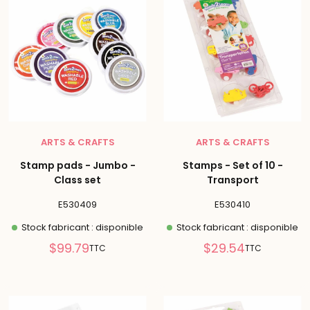
ARTS & CRAFTS
ARTS & CRAFTS
Stamp pads - Jumbo -
Stamps - Set of 10 -
Class set
Transport
E530409
E530410
Stock fabricant : disponible
Stock fabricant : disponible
Prix
Prix
$99.79
$29.54
TTC
TTC
réduit
réduit