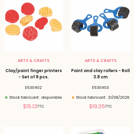
ARTS & CRAFTS
ARTS & CRAFTS
Clay/paint finger printers
Paint and clay rollers - Roll
- Set of 8 pcs.
3.8 cm
E530402
E530403
Stock fabricant : disponible
Stock fabricant : 21/08/2026
Prix
Prix
$15.13
$19.35
TTC
TTC
réduit
réduit