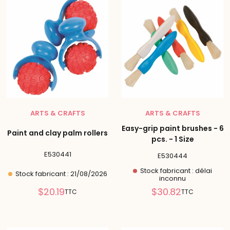
ARTS & CRAFTS
ARTS & CRAFTS
Easy-grip paint brushes - 6
Paint and clay palm rollers
pcs. - 1 Size
E530441
E530444
Stock fabricant : délai
Stock fabricant : 21/08/2026
inconnu
Prix
Prix
$20.19
$30.82
TTC
TTC
réduit
réduit