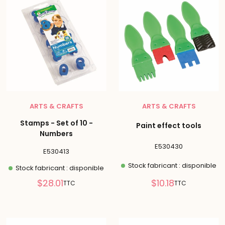
ARTS & CRAFTS
ARTS & CRAFTS
Stamps - Set of 10 -
Paint effect tools
Numbers
E530430
E530413
Stock fabricant : disponible
Stock fabricant : disponible
Prix
Prix
$28.01
$10.18
TTC
TTC
réduit
réduit