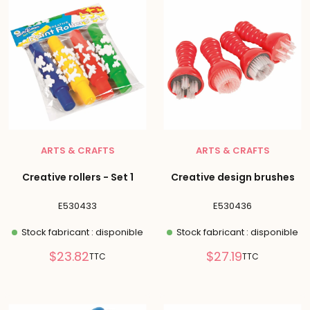
ARTS & CRAFTS
ARTS & CRAFTS
Creative rollers - Set 1
Creative design brushes
E530433
E530436
Stock fabricant : disponible
Stock fabricant : disponible
Prix
Prix
$23.82
$27.19
TTC
TTC
réduit
réduit