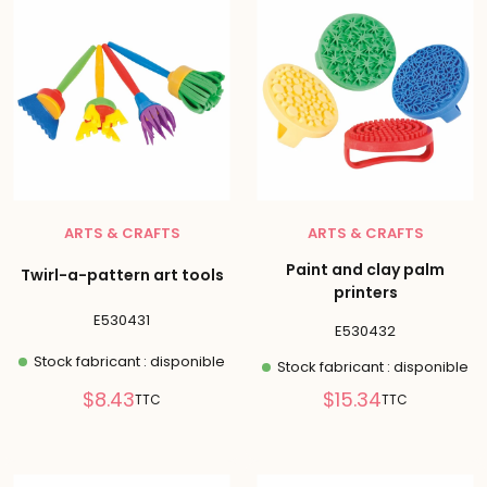
ARTS & CRAFTS
ARTS & CRAFTS
Paint and clay palm
Twirl-a-pattern art tools
printers
E530431
E530432
Stock fabricant : disponible
Stock fabricant : disponible
Prix
Prix
$8.43
$15.34
TTC
TTC
réduit
réduit