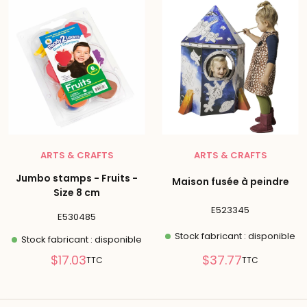
ARTS & CRAFTS
ARTS & CRAFTS
Jumbo stamps - Fruits -
Maison fusée à peindre
Size 8 cm
E523345
E530485
Stock fabricant : disponible
Stock fabricant : disponible
Prix
Prix
$17.03
$37.77
TTC
TTC
réduit
réduit