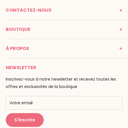
CONTACTEZ-NOUS
MONTESSORI SPIRIT
BOUTIQUE
Promenade Jean Dalba
24100 Bergerac
C G V
France
À PROPOS
Mentions légales
Tél : 05 53 61 21 26
Paiement
Email :
info@montessori-spirit.com
Montessori Spirit
Livraison
NEWSLETTER
Maria Montessori
Contactez-nous
La pédagogie
Inscrivez-vous à notre newsletter et recevez toutes les
F.A.Q
Nos marques
offres et exclusivités de la boutique
AMF & AMI
Centres de formation
Votre email
Public Montessori
S'inscrire