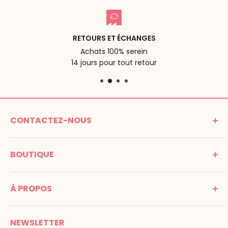
RETOURS ET ÉCHANGES
Achats 100% serein
14 jours pour tout retour
CONTACTEZ-NOUS
MONTESSORI SPIRIT
BOUTIQUE
Promenade Jean Dalba
24100 Bergerac
C G V
France
À PROPOS
Mentions légales
Tél : 05 53 61 21 26
Paiement
Email :
info@montessori-spirit.com
Montessori Spirit
Livraison
NEWSLETTER
Maria Montessori