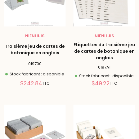
NIENHUIS
NIENHUIS
Etiquettes du troisième jeu
Troisième jeu de cartes de
de cartes de botanique en
botanique en anglais
anglais
019700
0197A1
Stock fabricant : disponible
Stock fabricant : disponible
Prix
Prix
$242.84
$49.22
TTC
TTC
réduit
réduit