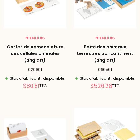
NIENHUIS
NIENHUIS
Cartes de nomenclature
Boite des animaux
des cellules animales
terrestres par continent
(anglais)
(anglais)
020901
066501
Stock fabricant : disponible
Stock fabricant : disponible
Prix
Prix
$80.81
$526.28
TTC
TTC
réduit
réduit