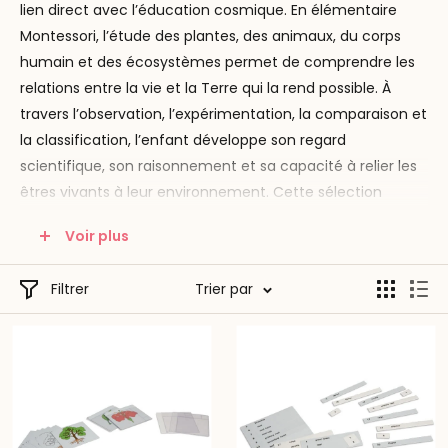
lien direct avec l’éducation cosmique. En élémentaire
Montessori, l’étude des plantes, des animaux, du corps
humain et des écosystèmes permet de comprendre les
relations entre la vie et la Terre qui la rend possible. À
travers l’observation, l’expérimentation, la comparaison et
la classification, l’enfant développe son regard
scientifique, son raisonnement et sa capacité à relier les
êtres vivants à leur environnement. Cette sélection
s’adresse aux écoles Montessori, professionnels de
Voir plus
l’éducation et familles souhaitant proposer un
environnement structuré, concret et fidèle à la
Filtrer
Trier par
pédagogie Montessori.