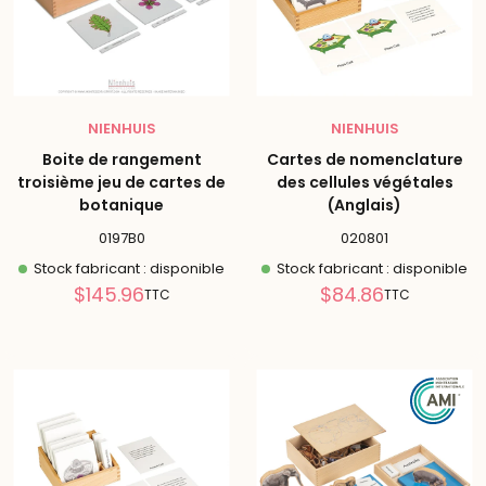
NIENHUIS
NIENHUIS
Boite de rangement
Cartes de nomenclature
troisième jeu de cartes de
des cellules végétales
botanique
(Anglais)
0197B0
020801
Stock fabricant : disponible
Stock fabricant : disponible
Prix
Prix
$145.96
$84.86
TTC
TTC
réduit
réduit