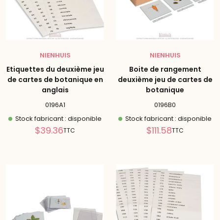
NIENHUIS
NIENHUIS
Etiquettes du deuxième jeu
Boite de rangement
de cartes de botanique en
deuxième jeu de cartes de
anglais
botanique
0196A1
0196B0
Stock fabricant : disponible
Stock fabricant : disponible
Prix
Prix
$39.36
$111.58
TTC
TTC
réduit
réduit