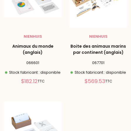
NIENHUIS
NIENHUIS
Animaux du monde
Boite des animaux marins
(anglais)
par continent (anglais)
066601
067701
Stock fabricant : disponible
Stock fabricant : disponible
Prix
Prix
$182.12
$569.53
TTC
TTC
réduit
réduit