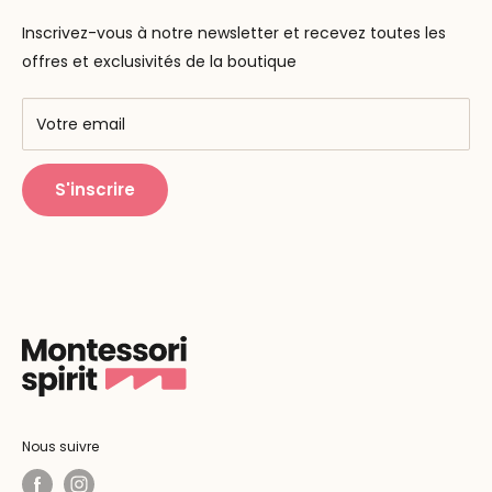
Contactez-nous
La pédagogie
Inscrivez-vous à notre newsletter et recevez toutes les
F.A.Q
Nos marques
offres et exclusivités de la boutique
AMF & AMI
Centres de formation
Votre email
Public Montessori
S'inscrire
Nous suivre