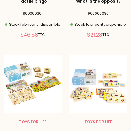
Tactile bingo
What is the opposit?
900000301
900000096
Stock fabricant : disponible
Stock fabricant : disponible
Prix
Prix
$46.58
$21.23
TTC
TTC
réduit
réduit
TOYS FOR LIFE
TOYS FOR LIFE