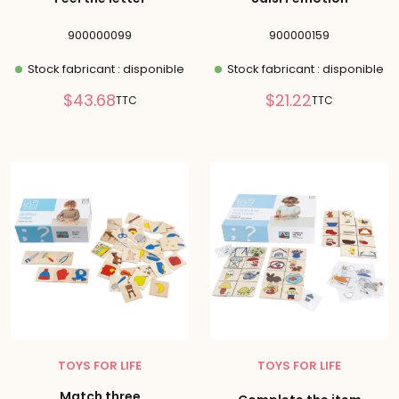
900000099
900000159
Stock fabricant : disponible
Stock fabricant : disponible
Prix
Prix
$43.68
$21.22
TTC
TTC
réduit
réduit
TOYS FOR LIFE
TOYS FOR LIFE
Match three