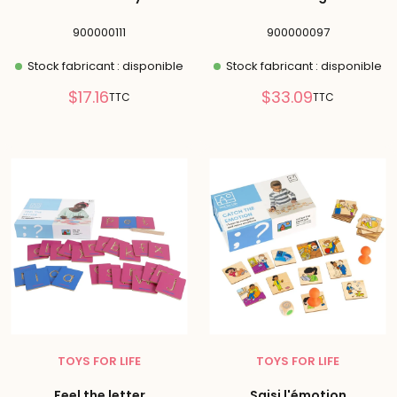
900000111
900000097
Stock fabricant : disponible
Stock fabricant : disponible
Prix
Prix
$17.16
$33.09
TTC
TTC
réduit
réduit
TOYS FOR LIFE
TOYS FOR LIFE
Feel the letter
Saisi l'émotion