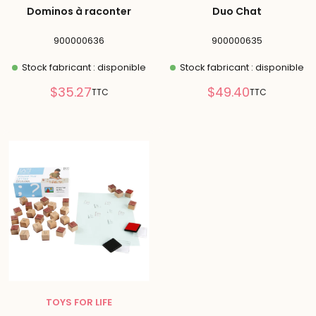
Dominos à raconter
Duo Chat
900000636
900000635
Stock fabricant : disponible
Stock fabricant : disponible
Prix
Prix
$35.27
$49.40
TTC
TTC
réduit
réduit
TOYS FOR LIFE