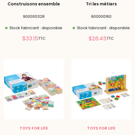
Construisons ensemble
Tri les métiers
900000328
900000160
Stock fabricant : disponible
Stock fabricant : disponible
Prix
Prix
$33.15
$26.45
TTC
TTC
réduit
réduit
TOYS FOR LIFE
TOYS FOR LIFE