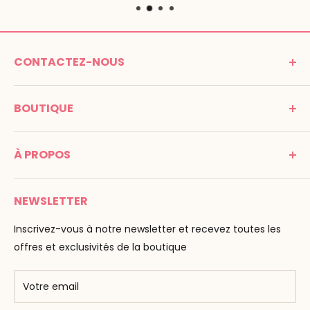
CONTACTEZ-NOUS
MONTESSORI SPIRIT
BOUTIQUE
Promenade Jean Dalba
24100 Bergerac
C G V
France
À PROPOS
Mentions légales
Tél : 05 53 61 21 26
Paiement
Email :
info@montessori-spirit.com
Montessori Spirit
Livraison
NEWSLETTER
Maria Montessori
Contactez-nous
La pédagogie
Inscrivez-vous à notre newsletter et recevez toutes les
F.A.Q
Nos marques
offres et exclusivités de la boutique
AMF & AMI
Centres de formation
Votre email
Public Montessori