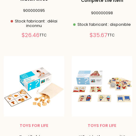
Complete the item
900000095
900000098
Stock fabricant : délai
Stock fabricant : disponible
inconnu
Prix
Prix
$26.46
$35.67
TTC
TTC
réduit
réduit
TOYS FOR LIFE
TOYS FOR LIFE