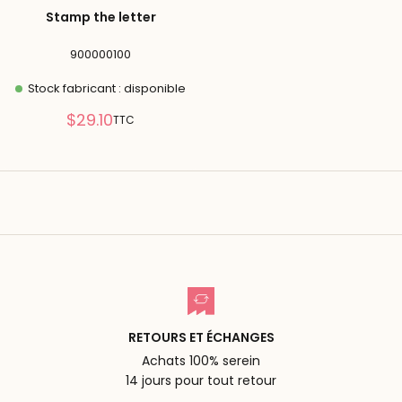
Stamp the letter
900000100
Stock fabricant : disponible
Prix
$29.10
TTC
réduit
RETOURS ET ÉCHANGES
Achats 100% serein
14 jours pour tout retour