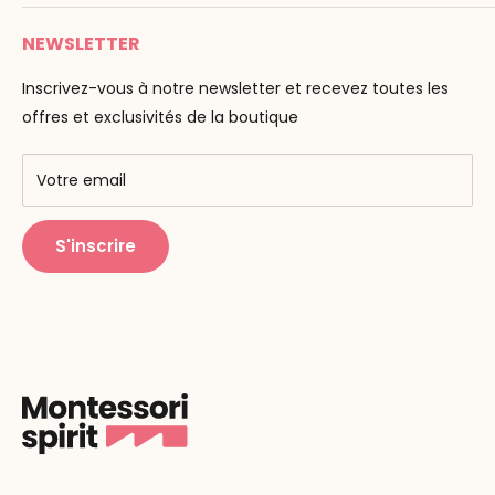
Paiement
Email :
info@montessori-spirit.com
Montessori Spirit
Livraison
NEWSLETTER
Maria Montessori
Contactez-nous
La pédagogie
Inscrivez-vous à notre newsletter et recevez toutes les
F.A.Q
Nos marques
offres et exclusivités de la boutique
AMF & AMI
Centres de formation
Votre email
Public Montessori
S'inscrire