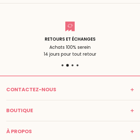
RETOURS ET ÉCHANGES
Achats 100% serein
14 jours pour tout retour
CONTACTEZ-NOUS
MONTESSORI SPIRIT
BOUTIQUE
Promenade Jean Dalba
24100 Bergerac
C G V
France
À PROPOS
Mentions légales
Tél : 05 53 61 21 26