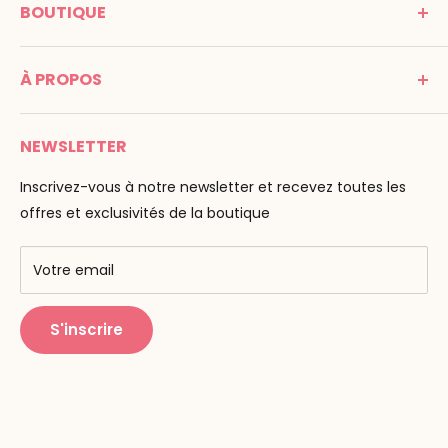
BOUTIQUE
Promenade Jean Dalba
24100 Bergerac
C G V
France
À PROPOS
Mentions légales
Tél : 05 53 61 21 26
Paiement
Email :
info@montessori-spirit.com
Montessori Spirit
Livraison
NEWSLETTER
Maria Montessori
Contactez-nous
La pédagogie
Inscrivez-vous à notre newsletter et recevez toutes les
F.A.Q
Nos marques
offres et exclusivités de la boutique
AMF & AMI
Centres de formation
Votre email
Public Montessori
S'inscrire