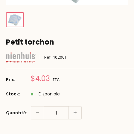
Petit torchon
Réf:
402001
Prix
$4.03
Prix:
TTC
réduit
Stock:
Disponible
Quantité: