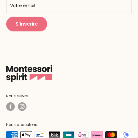
Centres de formation
Votre email
Public Montessori
S'inscrire
Nous suivre
Nous acceptons