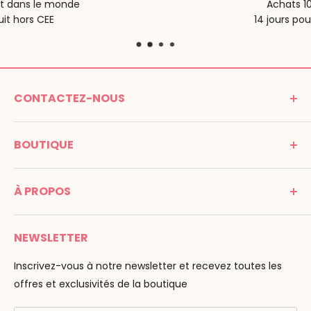
Achats 100% serein
14 jours pour tout retour
CONTACTEZ-NOUS
MONTESSORI SPIRIT
BOUTIQUE
Promenade Jean Dalba
24100 Bergerac
C G V
France
À PROPOS
Mentions légales
Tél : 05 53 61 21 26
Paiement
Email :
info@montessori-spirit.com
Montessori Spirit
Livraison
NEWSLETTER
Maria Montessori
Contactez-nous
La pédagogie
Inscrivez-vous à notre newsletter et recevez toutes les
F.A.Q
Nos marques
offres et exclusivités de la boutique
AMF & AMI