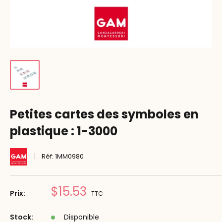
Petites cartes des symboles en
plastique : 1-3000
Réf:
1MM0980
Prix
$15.53
Prix:
TTC
réduit
Stock:
Disponible