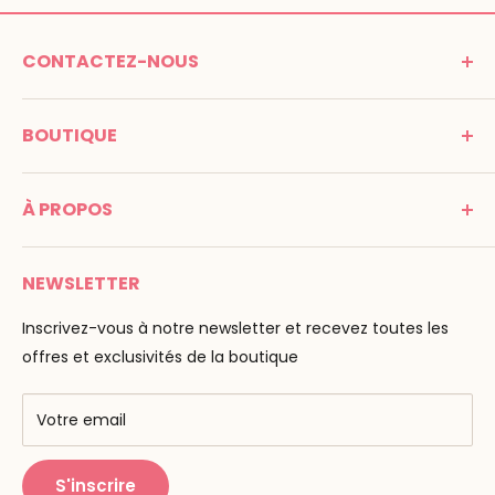
CONTACTEZ-NOUS
MONTESSORI SPIRIT
BOUTIQUE
Promenade Jean Dalba
24100 Bergerac
C G V
France
À PROPOS
Mentions légales
Tél : 05 53 61 21 26
Paiement
Email :
info@montessori-spirit.com
Montessori Spirit
Livraison
NEWSLETTER
Maria Montessori
Contactez-nous
La pédagogie
Inscrivez-vous à notre newsletter et recevez toutes les
F.A.Q
Nos marques
offres et exclusivités de la boutique
AMF & AMI
Centres de formation
Votre email
Public Montessori
S'inscrire