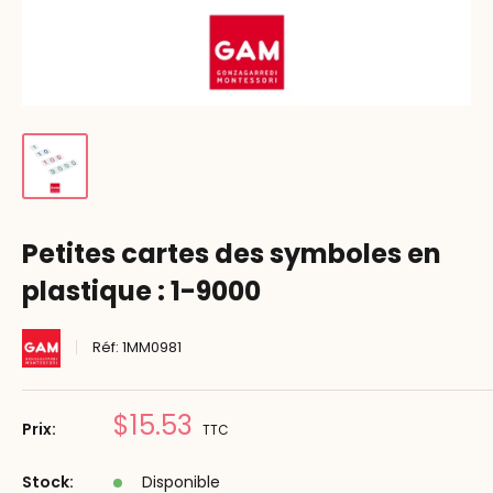
Petites cartes des symboles en
plastique : 1-9000
Réf:
1MM0981
Prix
$15.53
Prix:
TTC
réduit
Stock:
Disponible