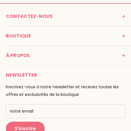
CONTACTEZ-NOUS
MONTESSORI SPIRIT
BOUTIQUE
Promenade Jean Dalba
24100 Bergerac
C G V
France
À PROPOS
Mentions légales
Tél : 05 53 61 21 26
Paiement
Email :
info@montessori-spirit.com
Montessori Spirit
Livraison
NEWSLETTER
Maria Montessori
Contactez-nous
La pédagogie
Inscrivez-vous à notre newsletter et recevez toutes les
F.A.Q
Nos marques
offres et exclusivités de la boutique
AMF & AMI
Centres de formation
Votre email
Public Montessori
S'inscrire