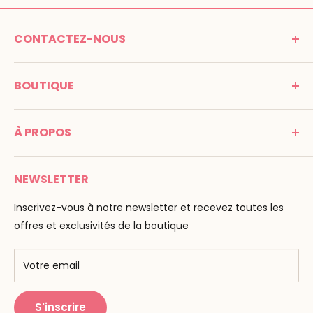
CONTACTEZ-NOUS
MONTESSORI SPIRIT
BOUTIQUE
Promenade Jean Dalba
24100 Bergerac
C G V
France
À PROPOS
Mentions légales
Tél : 05 53 61 21 26
Paiement
Email :
info@montessori-spirit.com
Montessori Spirit
Livraison
NEWSLETTER
Maria Montessori
Contactez-nous
La pédagogie
Inscrivez-vous à notre newsletter et recevez toutes les
F.A.Q
Nos marques
offres et exclusivités de la boutique
AMF & AMI
Centres de formation
Votre email
Public Montessori
S'inscrire