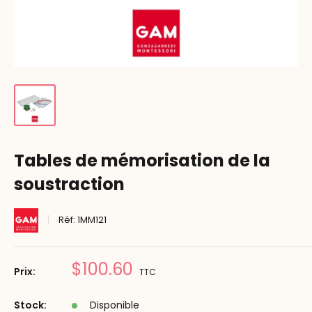
Tables de mémorisation de la
soustraction
Réf:
1MM121
Prix
$100.60
Prix:
TTC
réduit
Stock:
Disponible