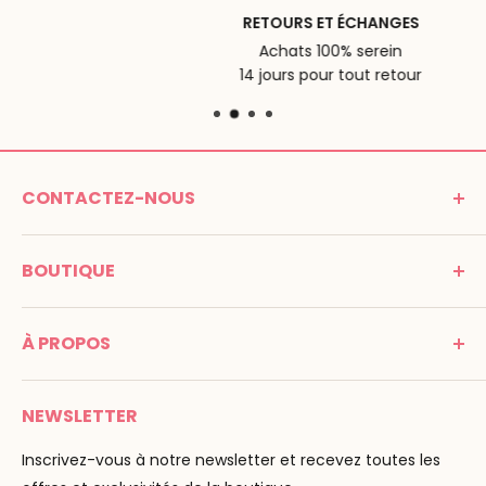
RETOURS ET ÉCHANGES
Achats 100% serein
14 jours pour tout retour
CONTACTEZ-NOUS
MONTESSORI SPIRIT
BOUTIQUE
Promenade Jean Dalba
24100 Bergerac
C G V
France
À PROPOS
Mentions légales
Tél : 05 53 61 21 26
Paiement
Email :
info@montessori-spirit.com
Montessori Spirit
Livraison
NEWSLETTER
Maria Montessori
Contactez-nous
La pédagogie
Inscrivez-vous à notre newsletter et recevez toutes les
F.A.Q
Nos marques