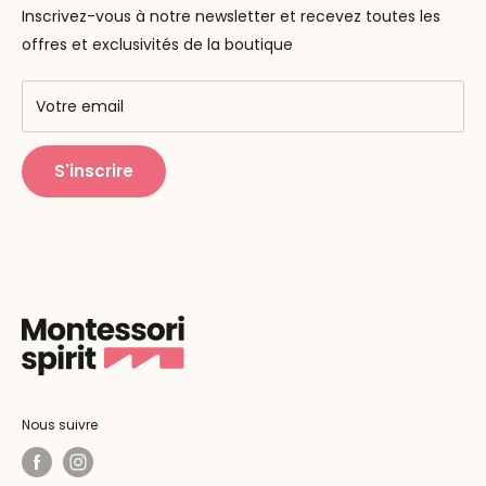
La pédagogie
Inscrivez-vous à notre newsletter et recevez toutes les
F.A.Q
Nos marques
offres et exclusivités de la boutique
AMF & AMI
Centres de formation
Votre email
Public Montessori
S'inscrire
Nous suivre