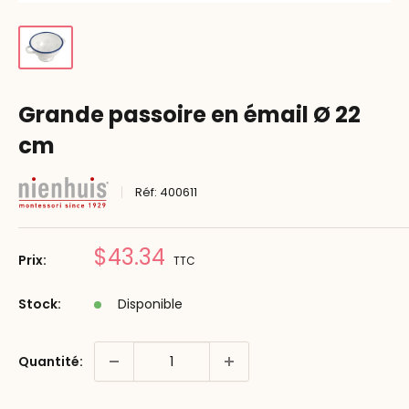
Grande passoire en émail Ø 22
cm
Réf:
400611
Prix
$43.34
Prix:
TTC
réduit
Stock:
Disponible
Quantité: