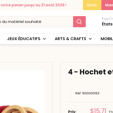
otre panier jusqu'au 21 août 2026 !
Devis
Man
Pays/
États
JEUX ÉDUCATIFS
ARTS & CRAFTS
MOBIL
4 - Hochet 
Réf:
900000193
Prix
$15.71
Prix:
TT