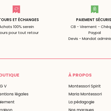
TOURS ET ÉCHANGES
PAIEMENT SÉCURI
Achats 100% serein
CB - Virement - Chèq
jours pour tout retour
Paypal
Devis - Mandat adminis
OUTIQUE
À PROPOS
 G V
Montessori Spirit
ntions légales
Maria Montessori
aiement
La pédagogie
vraison
Nos marques