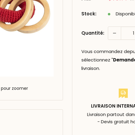
réduit
Stock:
Disponib
Quantité:
Vous commandez depuis 
sélectionnez "
Demander
livraison.
s pour zoomer
LIVRAISON INTERN
Livraison partout da
- Devis gratuit h