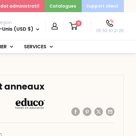
dat administratif
Catalogues
Support client
région
0
-Unis (USD $)
05 53 61 21 26
IER
SERVICES
et anneaux
C