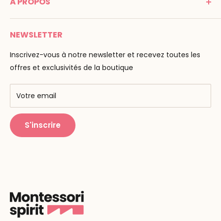
À PROPOS
Mentions légales
Tél : 05 53 61 21 26
Paiement
Email :
info@montessori-spirit.com
Montessori Spirit
Livraison
NEWSLETTER
Maria Montessori
Contactez-nous
La pédagogie
Inscrivez-vous à notre newsletter et recevez toutes les
F.A.Q
Nos marques
offres et exclusivités de la boutique
AMF & AMI
Centres de formation
Votre email
Public Montessori
S'inscrire