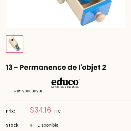
13 - Permanence de l'objet 2
Réf:
900000201
Prix
$34.16
Prix:
TTC
réduit
Stock:
Disponible