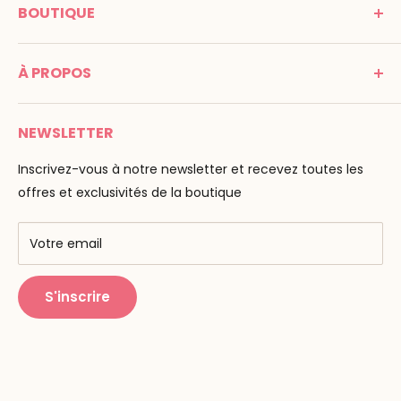
BOUTIQUE
Promenade Jean Dalba
24100 Bergerac
C G V
France
À PROPOS
Mentions légales
Tél : 05 53 61 21 26
Paiement
Email :
info@montessori-spirit.com
Montessori Spirit
Livraison
NEWSLETTER
Maria Montessori
Contactez-nous
La pédagogie
Inscrivez-vous à notre newsletter et recevez toutes les
F.A.Q
Nos marques
offres et exclusivités de la boutique
AMF & AMI
Centres de formation
Votre email
Public Montessori
S'inscrire