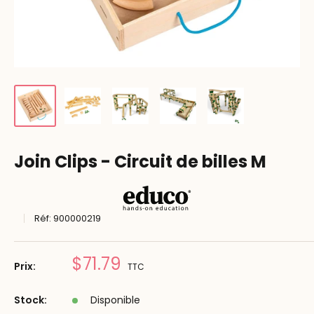
Join Clips - Circuit de billes M
Réf:
900000219
Prix
$71.79
Prix:
TTC
réduit
Stock:
Disponible