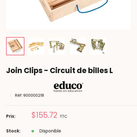
Join Clips - Circuit de billes L
Réf:
900000218
Prix
$155.72
Prix:
TTC
réduit
Stock:
Disponible