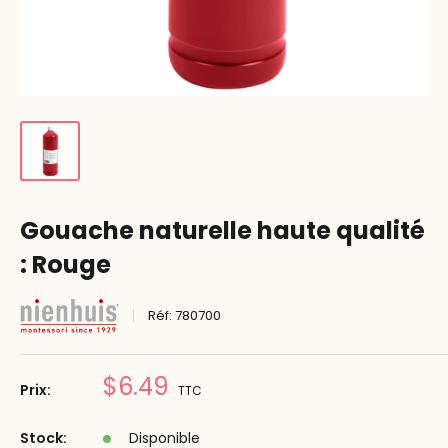
Gouache naturelle haute qualité
: Rouge
Réf:
780700
Prix
$6.49
Prix:
TTC
réduit
Stock:
Disponible