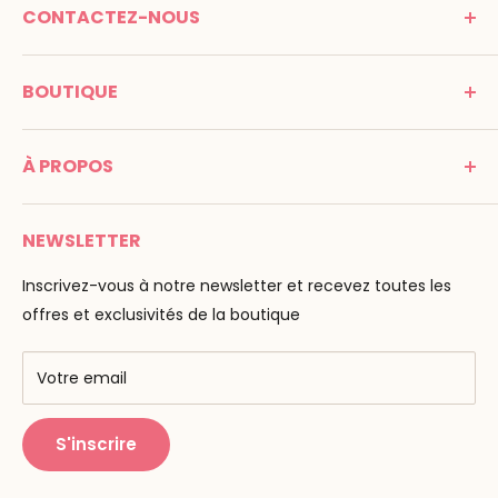
CONTACTEZ-NOUS
MONTESSORI SPIRIT
BOUTIQUE
Promenade Jean Dalba
24100 Bergerac
C G V
France
À PROPOS
Mentions légales
Tél : 05 53 61 21 26
Paiement
Email :
info@montessori-spirit.com
Montessori Spirit
Livraison
NEWSLETTER
Maria Montessori
Contactez-nous
La pédagogie
Inscrivez-vous à notre newsletter et recevez toutes les
F.A.Q
Nos marques
offres et exclusivités de la boutique
AMF & AMI
Centres de formation
Votre email
Public Montessori
S'inscrire