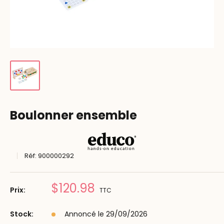
Boulonner ensemble
Réf:
900000292
Prix
$120.98
Prix:
TTC
réduit
Stock:
Annoncé le 29/09/2026