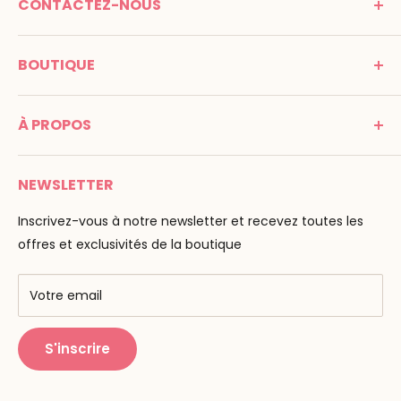
CONTACTEZ-NOUS
MONTESSORI SPIRIT
BOUTIQUE
Promenade Jean Dalba
24100 Bergerac
C G V
France
À PROPOS
Mentions légales
Tél : 05 53 61 21 26
Paiement
Email :
info@montessori-spirit.com
Montessori Spirit
Livraison
NEWSLETTER
Maria Montessori
Contactez-nous
La pédagogie
Inscrivez-vous à notre newsletter et recevez toutes les
F.A.Q
Nos marques
offres et exclusivités de la boutique
AMF & AMI
Centres de formation
Votre email
Public Montessori
S'inscrire