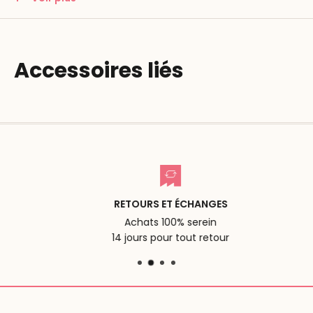
64 écrous et boulons en 4 couleurs
boîte en bois (
43.5 x 33.5 x 7.5 cm)
Accessoires liés
RETOURS ET ÉCHANGES
Achats 100% serein
14 jours pour tout retour