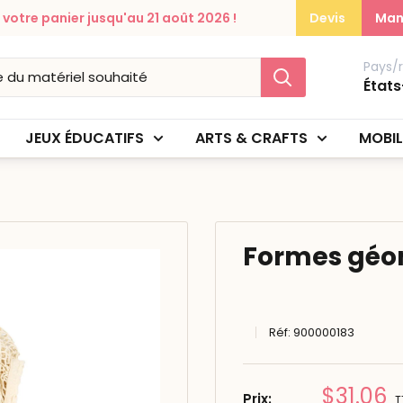
otre panier jusqu'au 21 août 2026 !
Devis
Man
Pays/
États
JEUX ÉDUCATIFS
ARTS & CRAFTS
MOBIL
Formes géo
Réf:
900000183
Prix
$31.06
Prix:
T