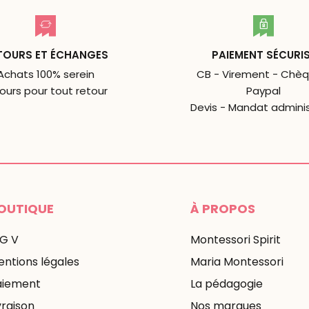
TOURS ET ÉCHANGES
PAIEMENT SÉCURI
Achats 100% serein
CB - Virement - Chèq
jours pour tout retour
Paypal
Devis - Mandat adminis
OUTIQUE
À PROPOS
 G V
Montessori Spirit
ntions légales
Maria Montessori
aiement
La pédagogie
vraison
Nos marques