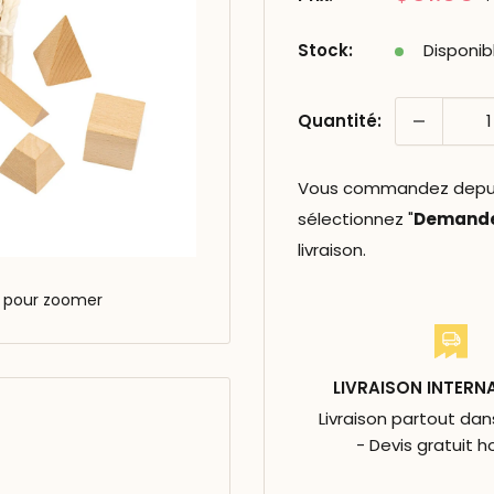
réduit
Stock:
Disponib
Quantité:
Vous commandez depuis 
sélectionnez "
Demander
livraison.
s pour zoomer
LIVRAISON INTERN
Livraison partout da
- Devis gratuit h