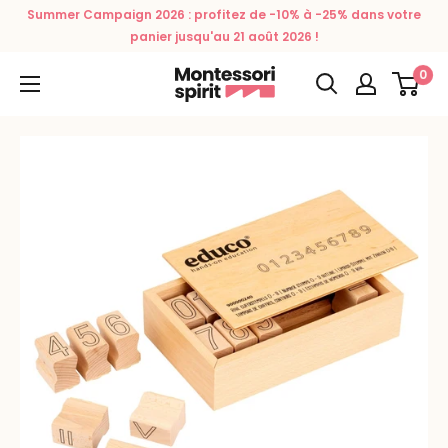
Passer
Summer Campaign 2026 : profitez de -10% à -25% dans votre
au
panier jusqu'au 21 août 2026 !
contenu
0
Montessori
Spirit