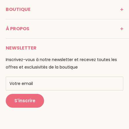
MONTESSORI SPIRIT
BOUTIQUE
Promenade Jean Dalba
24100 Bergerac
C G V
France
À PROPOS
Mentions légales
Tél : 05 53 61 21 26
Paiement
Email :
info@montessori-spirit.com
Montessori Spirit
Livraison
NEWSLETTER
Maria Montessori
Contactez-nous
La pédagogie
Inscrivez-vous à notre newsletter et recevez toutes les
F.A.Q
Nos marques
offres et exclusivités de la boutique
AMF & AMI
Centres de formation
Votre email
Public Montessori
S'inscrire