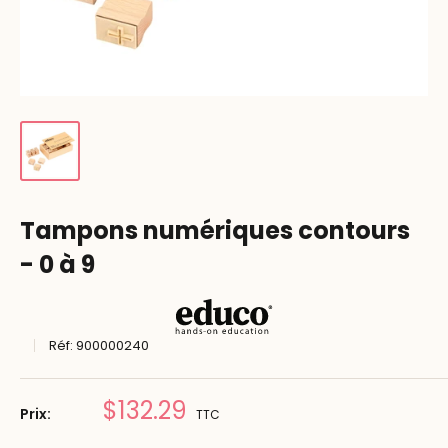
Tampons numériques contours
- 0 à 9
Réf:
900000240
Prix
$132.29
Prix:
TTC
réduit