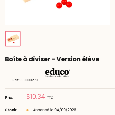
Boîte à diviser - Version élève
Réf:
900000279
Prix
$10.34
Prix:
TTC
réduit
Stock:
Annoncé le 04/09/2026