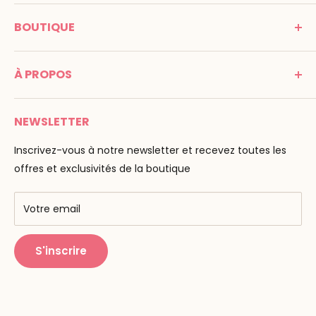
MONTESSORI SPIRIT
BOUTIQUE
Promenade Jean Dalba
24100 Bergerac
C G V
France
À PROPOS
Mentions légales
Tél : 05 53 61 21 26
Paiement
Email :
info@montessori-spirit.com
Montessori Spirit
Livraison
NEWSLETTER
Maria Montessori
Contactez-nous
La pédagogie
Inscrivez-vous à notre newsletter et recevez toutes les
F.A.Q
Nos marques
offres et exclusivités de la boutique
AMF & AMI
Centres de formation
Votre email
Public Montessori
S'inscrire