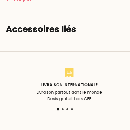
des termes généraux sont développés.
Contenu :
27 blocs de puzzle en bois, dimensions 4 x 4 cm
Accessoires liés
162 pièces (18 photos)
LIVRAISON INTERNATIONALE
Livraison partout dans le monde
Devis gratuit hors CEE