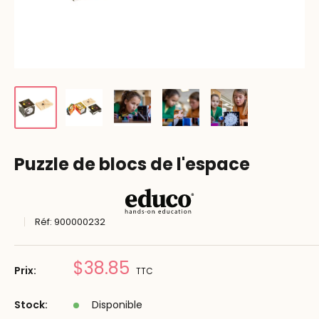
Puzzle de blocs de l'espace
Réf:
900000232
Prix
$38.85
Prix:
TTC
réduit
Stock:
Disponible