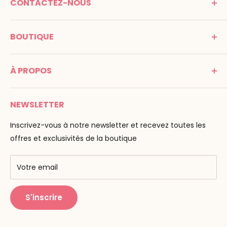
CONTACTEZ-NOUS
MONTESSORI SPIRIT
BOUTIQUE
Promenade Jean Dalba
24100 Bergerac
C G V
France
À PROPOS
Mentions légales
Tél : 05 53 61 21 26
Paiement
Email :
info@montessori-spirit.com
Montessori Spirit
Livraison
NEWSLETTER
Maria Montessori
Contactez-nous
La pédagogie
Inscrivez-vous à notre newsletter et recevez toutes les
F.A.Q
Nos marques
offres et exclusivités de la boutique
AMF & AMI
Centres de formation
Votre email
Public Montessori
S'inscrire