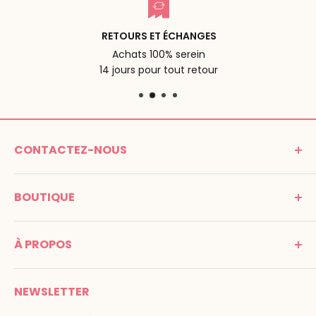
RETOURS ET ÉCHANGES
Achats 100% serein
14 jours pour tout retour
CONTACTEZ-NOUS
MONTESSORI SPIRIT
BOUTIQUE
Promenade Jean Dalba
24100 Bergerac
C G V
France
À PROPOS
Mentions légales
Tél : 05 53 61 21 26
Paiement
Email :
info@montessori-spirit.com
Montessori Spirit
Livraison
NEWSLETTER
Maria Montessori
Contactez-nous
La pédagogie