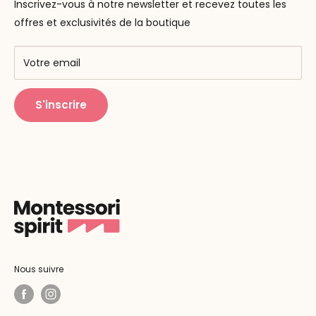
Inscrivez-vous à notre newsletter et recevez toutes les
F.A.Q
Nos marques
offres et exclusivités de la boutique
AMF & AMI
Centres de formation
Votre email
Public Montessori
S'inscrire
Nous suivre