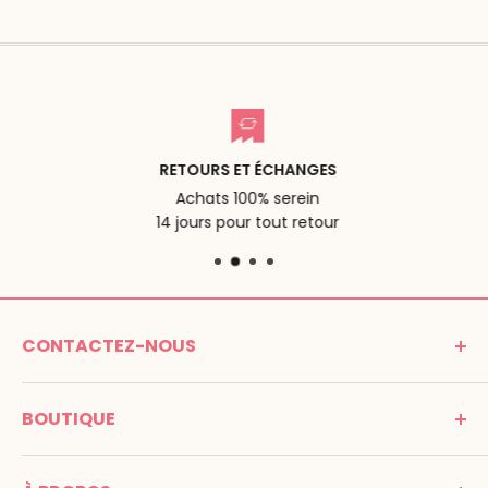
RETOURS ET ÉCHANGES
Achats 100% serein
14 jours pour tout retour
CONTACTEZ-NOUS
MONTESSORI SPIRIT
BOUTIQUE
Promenade Jean Dalba
24100 Bergerac
C G V
France