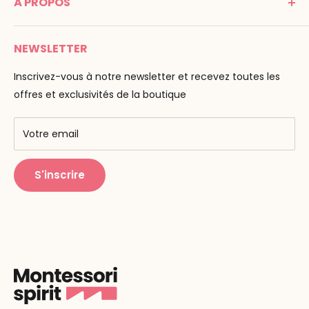
À PROPOS
Mentions légales
Tél : 05 53 61 21 26
Paiement
Email :
info@montessori-spirit.com
Montessori Spirit
Livraison
NEWSLETTER
Maria Montessori
Contactez-nous
La pédagogie
Inscrivez-vous à notre newsletter et recevez toutes les
F.A.Q
Nos marques
offres et exclusivités de la boutique
AMF & AMI
Centres de formation
Votre email
Public Montessori
S'inscrire