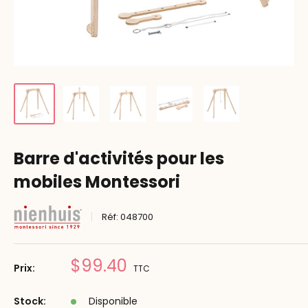
Barre d'activités pour les
mobiles Montessori
Réf:
048700
Prix
$99.40
Prix:
TTC
réduit
Stock:
Disponible