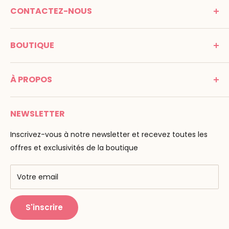
CONTACTEZ-NOUS
MONTESSORI SPIRIT
BOUTIQUE
Promenade Jean Dalba
24100 Bergerac
C G V
France
À PROPOS
Mentions légales
Tél : 05 53 61 21 26
Paiement
Email :
info@montessori-spirit.com
Montessori Spirit
Livraison
NEWSLETTER
Maria Montessori
Contactez-nous
La pédagogie
Inscrivez-vous à notre newsletter et recevez toutes les
F.A.Q
Nos marques
offres et exclusivités de la boutique
AMF & AMI
Centres de formation
Votre email
Public Montessori
S'inscrire