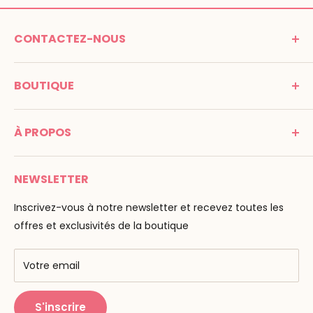
CONTACTEZ-NOUS
MONTESSORI SPIRIT
BOUTIQUE
Promenade Jean Dalba
24100 Bergerac
C G V
France
À PROPOS
Mentions légales
Tél : 05 53 61 21 26
Paiement
Email :
info@montessori-spirit.com
Montessori Spirit
Livraison
NEWSLETTER
Maria Montessori
Contactez-nous
La pédagogie
Inscrivez-vous à notre newsletter et recevez toutes les
F.A.Q
Nos marques
offres et exclusivités de la boutique
AMF & AMI
Centres de formation
Votre email
Public Montessori
S'inscrire