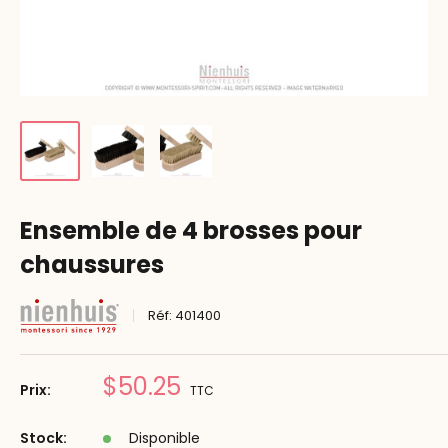
Ensemble de 4 brosses pour
chaussures
Réf:
401400
Prix
$50.25
Prix:
TTC
réduit
Stock:
Disponible