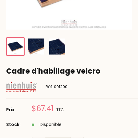
Cadre d'habillage velcro
Réf:
001200
Prix
$67.41
Prix:
TTC
réduit
Stock:
Disponible