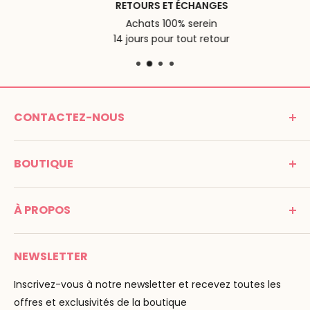
RETOURS ET ÉCHANGES
Achats 100% serein
14 jours pour tout retour
CONTACTEZ-NOUS
MONTESSORI SPIRIT
BOUTIQUE
Promenade Jean Dalba
24100 Bergerac
C G V
France
À PROPOS
Mentions légales
Tél : 05 53 61 21 26
Paiement
Email :
info@montessori-spirit.com
Montessori Spirit
Livraison
NEWSLETTER
Maria Montessori
Contactez-nous
La pédagogie
Inscrivez-vous à notre newsletter et recevez toutes les
F.A.Q
Nos marques
offres et exclusivités de la boutique