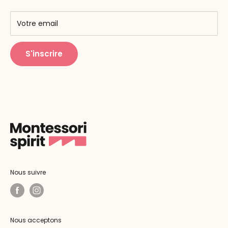
AMF & AMI
Centres de formation
Votre email
Public Montessori
S'inscrire
Nous suivre
Nous acceptons