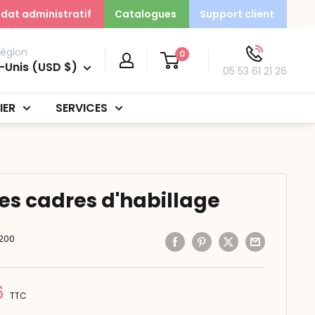
dat administratif
Catalogues
Support client
région
0
-Unis (USD $)
05 53 61 21 26
IER
SERVICES
des cadres d'habillage
200
6
TTC