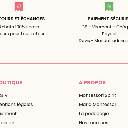
TOURS ET ÉCHANGES
PAIEMENT SÉCURI
Achats 100% serein
CB - Virement - Chèq
jours pour tout retour
Paypal
Devis - Mandat adminis
OUTIQUE
À PROPOS
 G V
Montessori Spirit
ntions légales
Maria Montessori
aiement
La pédagogie
vraison
Nos marques