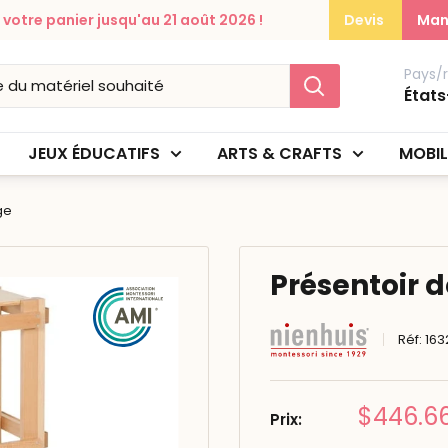
otre panier jusqu'au 21 août 2026 !
Devis
Man
Pays/
États
JEUX ÉDUCATIFS
ARTS & CRAFTS
MOBIL
ge
Présentoir 
Réf:
163
Prix
$446.6
Prix:
réduit