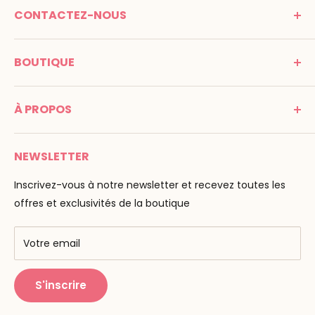
CONTACTEZ-NOUS
MONTESSORI SPIRIT
BOUTIQUE
Promenade Jean Dalba
24100 Bergerac
C G V
France
À PROPOS
Mentions légales
Tél : 05 53 61 21 26
Paiement
Email :
info@montessori-spirit.com
Montessori Spirit
Livraison
NEWSLETTER
Maria Montessori
Contactez-nous
La pédagogie
Inscrivez-vous à notre newsletter et recevez toutes les
F.A.Q
Nos marques
offres et exclusivités de la boutique
AMF & AMI
Centres de formation
Votre email
Public Montessori
S'inscrire