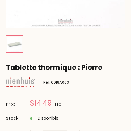
Tablette thermique : Pierre
Réf:
0018A003
Prix
$14.49
Prix:
TTC
réduit
Stock:
Disponible