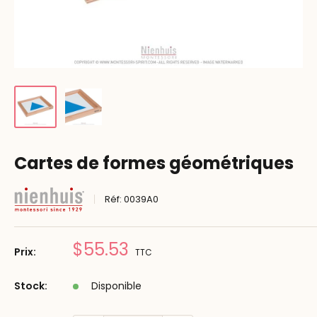
Cartes de formes géométriques
Réf:
0039A0
Prix
$55.53
Prix:
TTC
réduit
Stock:
Disponible