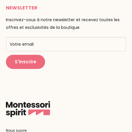
Livraison
NEWSLETTER
Maria Montessori
Contactez-nous
La pédagogie
Inscrivez-vous à notre newsletter et recevez toutes les
F.A.Q
Nos marques
offres et exclusivités de la boutique
AMF & AMI
Centres de formation
Votre email
Public Montessori
S'inscrire
Nous suivre