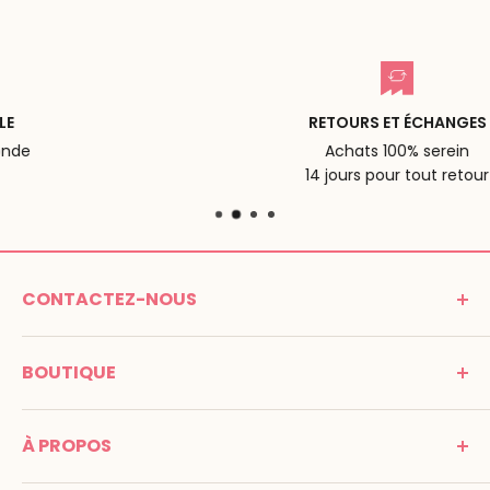
RETOURS ET ÉCHANGES
Achats 100% serein
14 jours pour tout retour
CONTACTEZ-NOUS
MONTESSORI SPIRIT
BOUTIQUE
Promenade Jean Dalba
24100 Bergerac
C G V
France
À PROPOS
Mentions légales
Tél : 05 53 61 21 26
Paiement
Email :
info@montessori-spirit.com
Montessori Spirit