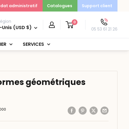
dat administratif
Catalogues
Support client
région
0
-Unis (USD $)
05 53 61 21 26
IER
SERVICES
formes géométriques
000