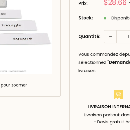
Prix
$28.66
Prix:
réduit
Stock:
Disponib
Quantité:
Vous commandez depuis 
sélectionnez "
Demander
livraison.
s pour zoomer
LIVRAISON INTERN
Livraison partout da
- Devis gratuit h