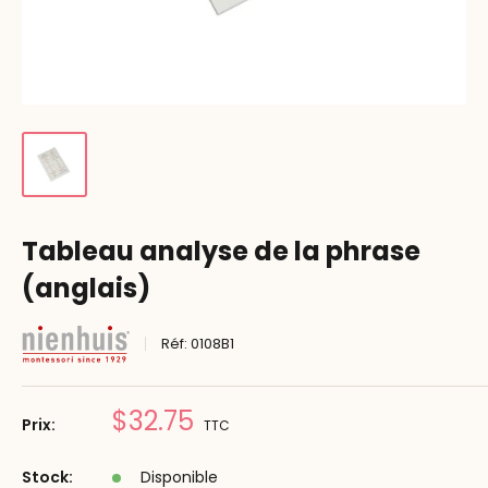
Tableau analyse de la phrase
(anglais)
Réf:
0108B1
Prix
$32.75
Prix:
TTC
réduit
Stock:
Disponible