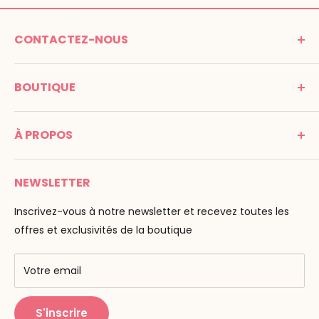
CONTACTEZ-NOUS
MONTESSORI SPIRIT
BOUTIQUE
Promenade Jean Dalba
24100 Bergerac
C G V
France
À PROPOS
Mentions légales
Tél : 05 53 61 21 26
Paiement
Email :
info@montessori-spirit.com
Montessori Spirit
Livraison
NEWSLETTER
Maria Montessori
Contactez-nous
La pédagogie
Inscrivez-vous à notre newsletter et recevez toutes les
F.A.Q
Nos marques
offres et exclusivités de la boutique
AMF & AMI
Centres de formation
Votre email
Public Montessori
S'inscrire