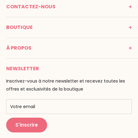
CONTACTEZ-NOUS
MONTESSORI SPIRIT
BOUTIQUE
Promenade Jean Dalba
24100 Bergerac
C G V
France
À PROPOS
Mentions légales
Tél : 05 53 61 21 26
Paiement
Email :
info@montessori-spirit.com
Montessori Spirit
Livraison
NEWSLETTER
Maria Montessori
Contactez-nous
La pédagogie
Inscrivez-vous à notre newsletter et recevez toutes les
F.A.Q
Nos marques
offres et exclusivités de la boutique
AMF & AMI
Centres de formation
Votre email
Public Montessori
S'inscrire