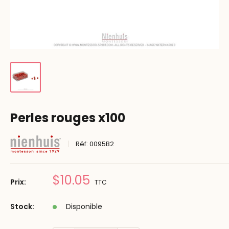
Perles rouges x100
Réf:
0095B2
Prix
$10.05
Prix:
TTC
réduit
Stock:
Disponible