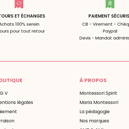
TOURS ET ÉCHANGES
PAIEMENT SÉCURI
Achats 100% serein
CB - Virement - Chèq
jours pour tout retour
Paypal
Devis - Mandat adminis
OUTIQUE
À PROPOS
 G V
Montessori Spirit
ntions légales
Maria Montessori
aiement
La pédagogie
vraison
Nos marques