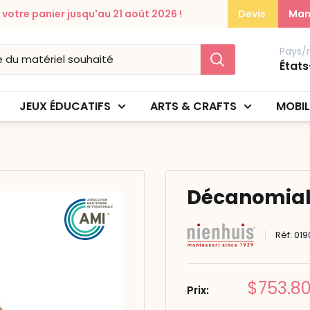
otre panier jusqu'au 21 août 2026 !
Devis
Man
Pays/
États
JEUX ÉDUCATIFS
ARTS & CRAFTS
MOBIL
Décanomial 
Réf:
01
Prix
$753.8
Prix:
réduit