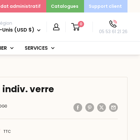
dat administratif
Catalogues
Support client
région
0
-Unis (USD $)
05 53 61 21 26
IER
SERVICES
indiv. verre
90G0
0
TTC