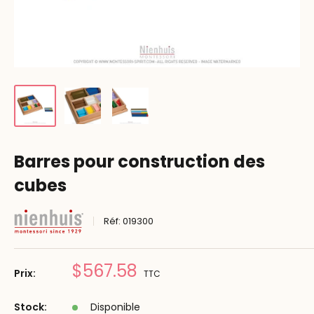
Barres pour construction des
cubes
Réf:
019300
Prix
$567.58
Prix:
TTC
réduit
Stock:
Disponible