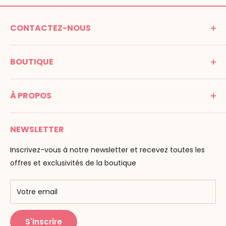
CONTACTEZ-NOUS
MONTESSORI SPIRIT
BOUTIQUE
Promenade Jean Dalba
24100 Bergerac
C G V
France
À PROPOS
Mentions légales
Tél : 05 53 61 21 26
Paiement
Email :
info@montessori-spirit.com
Montessori Spirit
Livraison
NEWSLETTER
Maria Montessori
Contactez-nous
La pédagogie
Inscrivez-vous à notre newsletter et recevez toutes les
F.A.Q
Nos marques
offres et exclusivités de la boutique
AMF & AMI
Centres de formation
Votre email
Public Montessori
S'inscrire