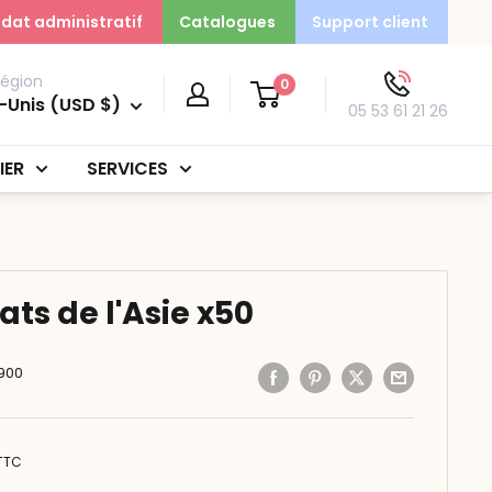
dat administratif
Catalogues
Support client
région
0
-Unis (USD $)
05 53 61 21 26
IER
SERVICES
ats de l'Asie x50
900
TTC