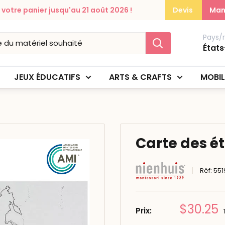
otre panier jusqu'au 21 août 2026 !
Devis
Man
Pays/
États
JEUX ÉDUCATIFS
ARTS & CRAFTS
MOBIL
Carte des ét
Réf:
551
Prix
$30.25
Prix:
réduit