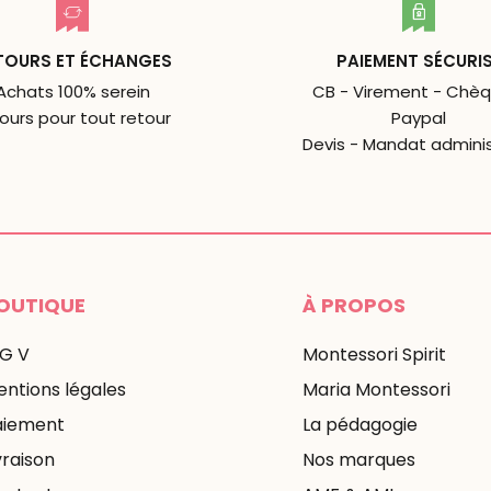
TOURS ET ÉCHANGES
PAIEMENT SÉCURI
Achats 100% serein
CB - Virement - Chèq
jours pour tout retour
Paypal
Devis - Mandat adminis
OUTIQUE
À PROPOS
 G V
Montessori Spirit
ntions légales
Maria Montessori
aiement
La pédagogie
vraison
Nos marques