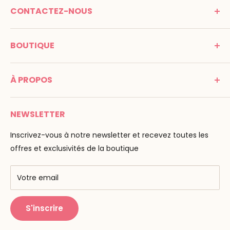
CONTACTEZ-NOUS
MONTESSORI SPIRIT
BOUTIQUE
Promenade Jean Dalba
24100 Bergerac
C G V
France
À PROPOS
Mentions légales
Tél : 05 53 61 21 26
Paiement
Email :
info@montessori-spirit.com
Montessori Spirit
Livraison
NEWSLETTER
Maria Montessori
Contactez-nous
La pédagogie
Inscrivez-vous à notre newsletter et recevez toutes les
F.A.Q
Nos marques
offres et exclusivités de la boutique
AMF & AMI
Centres de formation
Votre email
Public Montessori
S'inscrire