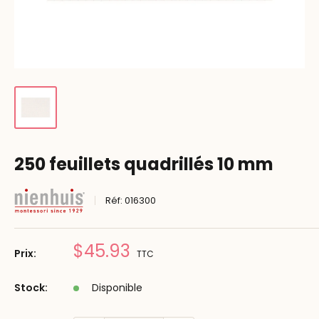
250 feuillets quadrillés 10 mm
Réf:
016300
Prix
$45.93
Prix:
TTC
réduit
Stock:
Disponible