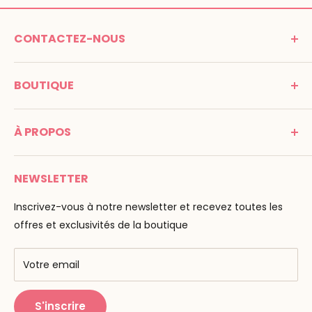
CONTACTEZ-NOUS
MONTESSORI SPIRIT
BOUTIQUE
Promenade Jean Dalba
24100 Bergerac
C G V
France
À PROPOS
Mentions légales
Tél : 05 53 61 21 26
Paiement
Email :
info@montessori-spirit.com
Montessori Spirit
Livraison
NEWSLETTER
Maria Montessori
Contactez-nous
La pédagogie
Inscrivez-vous à notre newsletter et recevez toutes les
F.A.Q
Nos marques
offres et exclusivités de la boutique
AMF & AMI
Centres de formation
Votre email
Public Montessori
S'inscrire