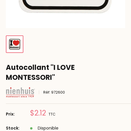
Autocollant "I LOVE
MONTESSORI"
Réf:
972600
Prix
$2.12
Prix:
TTC
réduit
Stock:
Disponible