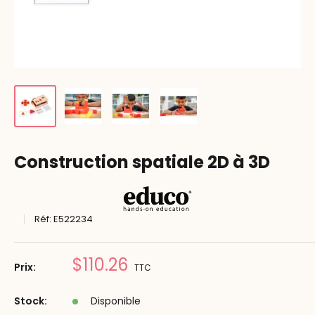
Construction spatiale 2D à 3D
Réf:
E522234
Prix
$110.26
Prix:
TTC
réduit
Stock:
Disponible