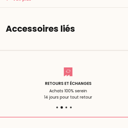
40 blocs de bois en 2 couleurs
miroir de sécurité en plastique
manuel
Accessoires liés
boîte en bois (35 x 19 x 8 cm)
RETOURS ET ÉCHANGES
Achats 100% serein
14 jours pour tout retour