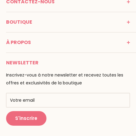
CONTACTEZ-NOUS
MONTESSORI SPIRIT
BOUTIQUE
Promenade Jean Dalba
24100 Bergerac
C G V
France
À PROPOS
Mentions légales
Tél : 05 53 61 21 26
Paiement
Email :
info@montessori-spirit.com
Montessori Spirit
Livraison
NEWSLETTER
Maria Montessori
Contactez-nous
La pédagogie
Inscrivez-vous à notre newsletter et recevez toutes les
F.A.Q
Nos marques
offres et exclusivités de la boutique
AMF & AMI
Centres de formation
Votre email
Public Montessori
S'inscrire