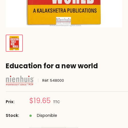
Education for a new world
Réf:
548000
Prix
$19.65
Prix:
TTC
réduit
Stock:
Disponible