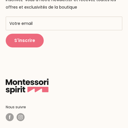
F.A.Q
Nos marques
offres et exclusivités de la boutique
AMF & AMI
Centres de formation
Votre email
Public Montessori
S'inscrire
Nous suivre