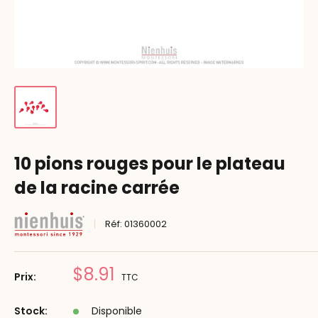
10 pions rouges pour le plateau
de la racine carrée
Réf:
01360002
Prix
$8.91
Prix:
TTC
réduit
Stock:
Disponible