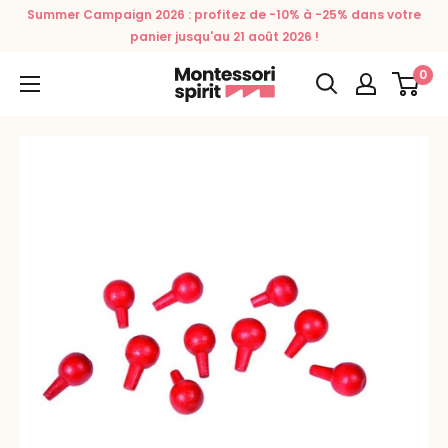
Passer
Summer Campaign 2026 : profitez de -10% à -25% dans votre
au
panier jusqu'au 21 août 2026 !
contenu
0
Montessori
Spirit