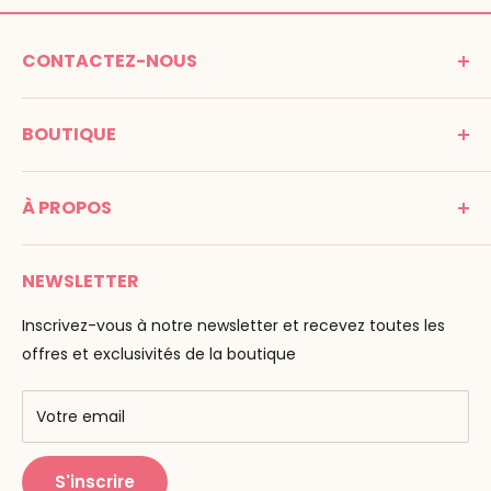
CONTACTEZ-NOUS
MONTESSORI SPIRIT
BOUTIQUE
Promenade Jean Dalba
24100 Bergerac
C G V
France
À PROPOS
Mentions légales
Tél : 05 53 61 21 26
Paiement
Email :
info@montessori-spirit.com
Montessori Spirit
Livraison
NEWSLETTER
Maria Montessori
Contactez-nous
La pédagogie
Inscrivez-vous à notre newsletter et recevez toutes les
F.A.Q
Nos marques
offres et exclusivités de la boutique
AMF & AMI
Centres de formation
Votre email
Public Montessori
S'inscrire