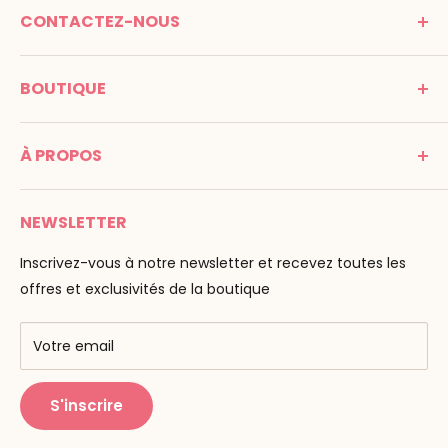
CONTACTEZ-NOUS
MONTESSORI SPIRIT
BOUTIQUE
Promenade Jean Dalba
24100 Bergerac
C G V
France
À PROPOS
Mentions légales
Tél : 05 53 61 21 26
Paiement
Email :
info@montessori-spirit.com
Montessori Spirit
Livraison
NEWSLETTER
Maria Montessori
Contactez-nous
La pédagogie
Inscrivez-vous à notre newsletter et recevez toutes les
F.A.Q
Nos marques
offres et exclusivités de la boutique
AMF & AMI
Centres de formation
Votre email
Public Montessori
S'inscrire