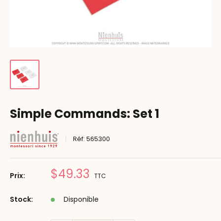
Simple Commands: Set 1
Réf:
565300
Prix
$49.33
Prix:
TTC
réduit
Stock:
Disponible