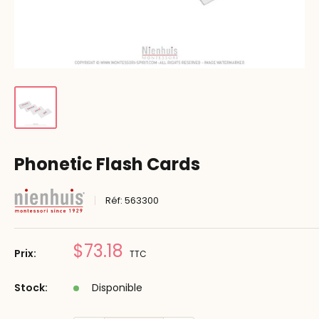
Phonetic Flash Cards
Réf:
563300
Prix
$73.18
Prix:
TTC
réduit
Stock:
Disponible