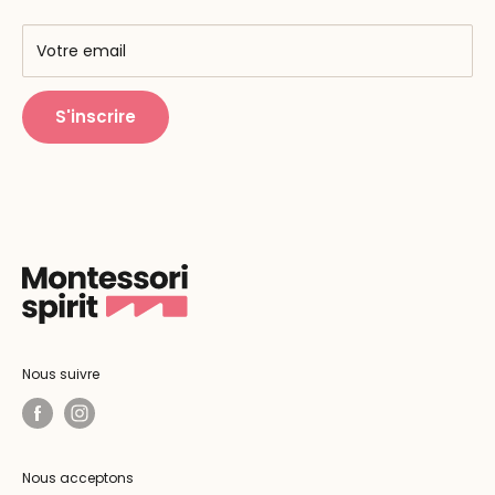
AMF & AMI
Centres de formation
Votre email
Public Montessori
S'inscrire
Nous suivre
Nous acceptons