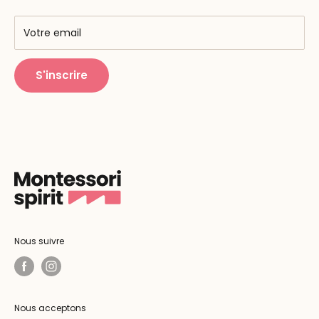
AMF & AMI
Centres de formation
Votre email
Public Montessori
S'inscrire
Nous suivre
Nous acceptons