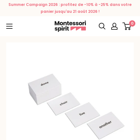
Passer
Summer Campaign 2026 : profitez de -10% à -25% dans votre
au
panier jusqu'au 21 août 2026 !
contenu
0
Montessori
Spirit