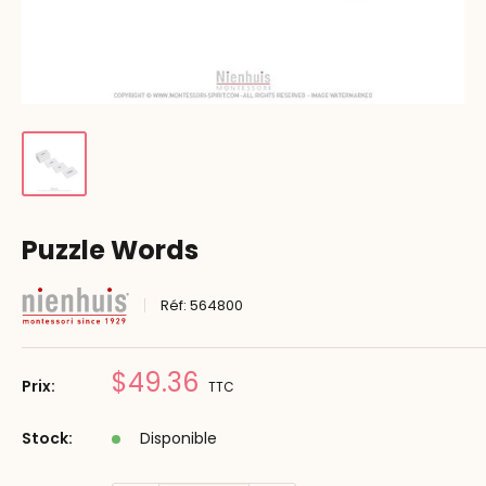
Puzzle Words
Réf:
564800
Prix
$49.36
Prix:
TTC
réduit
Stock:
Disponible