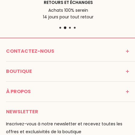
RETOURS ET ÉCHANGES
Achats 100% serein
14 jours pour tout retour
CONTACTEZ-NOUS
MONTESSORI SPIRIT
BOUTIQUE
Promenade Jean Dalba
24100 Bergerac
C G V
France
À PROPOS
Mentions légales
Tél : 05 53 61 21 26
Paiement
Email :
info@montessori-spirit.com
Montessori Spirit
Livraison
NEWSLETTER
Maria Montessori
Contactez-nous
La pédagogie
Inscrivez-vous à notre newsletter et recevez toutes les
F.A.Q
Nos marques
offres et exclusivités de la boutique