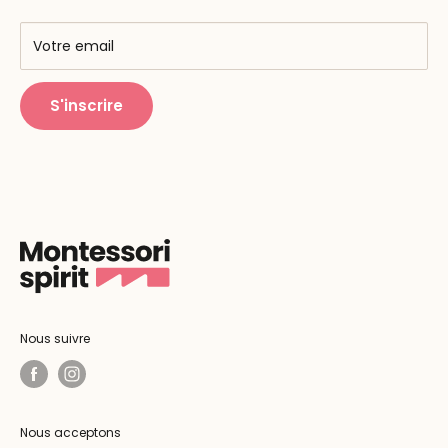
AMF & AMI
Centres de formation
Votre email
Public Montessori
S'inscrire
Nous suivre
Nous acceptons