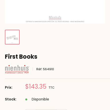
First Books
Réf:
564910
Prix
$143.35
Prix:
TTC
réduit
Stock:
Disponible