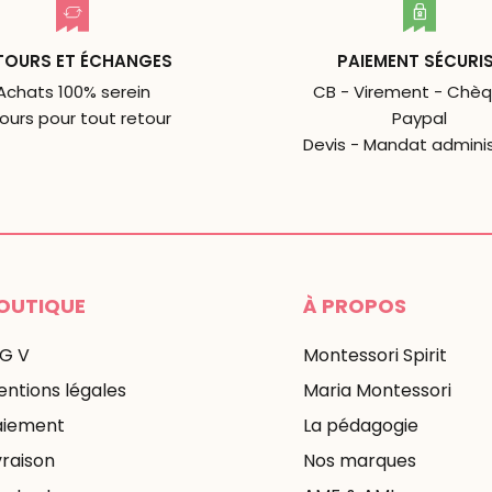
TOURS ET ÉCHANGES
PAIEMENT SÉCURI
Achats 100% serein
CB - Virement - Chèq
jours pour tout retour
Paypal
Devis - Mandat adminis
OUTIQUE
À PROPOS
 G V
Montessori Spirit
ntions légales
Maria Montessori
aiement
La pédagogie
vraison
Nos marques