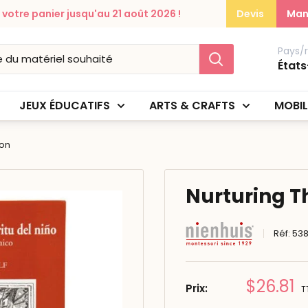
otre panier jusqu'au 21 août 2026 !
Devis
Man
Pays/
États
JEUX ÉDUCATIFS
ARTS & CRAFTS
MOBIL
ion
Nurturing Th
Réf:
53
Prix
$26.81
Prix:
T
réduit