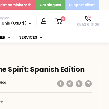
dat administratif
Catalogues
Support client
région
0
-Unis (USD $)
05 53 61 21 26
IER
SERVICES
e Spirit: Spanish Edition
8500
TC