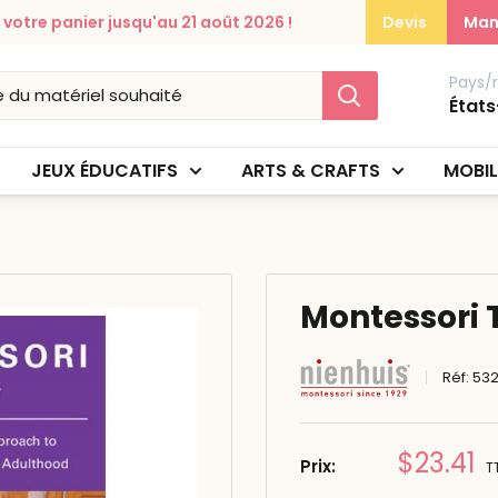
otre panier jusqu'au 21 août 2026 !
Devis
Man
Pays/
États
JEUX ÉDUCATIFS
ARTS & CRAFTS
MOBIL
Montessori
Réf:
532
Prix
$23.41
Prix:
T
réduit