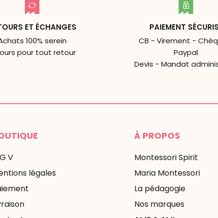
TOURS ET ÉCHANGES
PAIEMENT SÉCURI
Achats 100% serein
CB - Virement - Chèq
jours pour tout retour
Paypal
Devis - Mandat adminis
OUTIQUE
À PROPOS
 G V
Montessori Spirit
ntions légales
Maria Montessori
aiement
La pédagogie
vraison
Nos marques