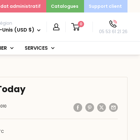
dat administratif
Catalogues
Support client
région
0
-Unis (USD $)
05 53 61 21 26
IER
SERVICES
 Today
010
TC