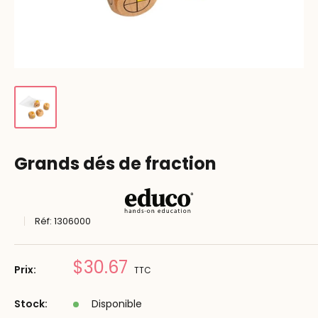
Grands dés de fraction
Réf:
1306000
Prix
$30.67
Prix:
TTC
réduit
Stock:
Disponible