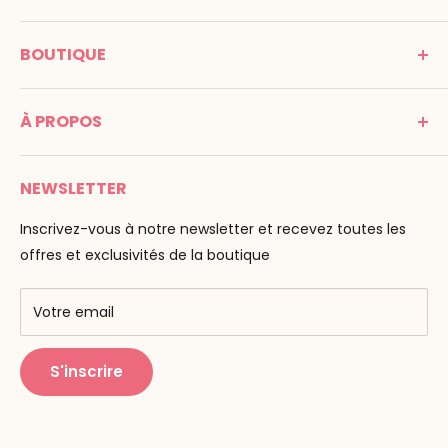
MONTESSORI SPIRIT
BOUTIQUE
Promenade Jean Dalba
24100 Bergerac
C G V
France
À PROPOS
Mentions légales
Tél : 05 53 61 21 26
Paiement
Email :
info@montessori-spirit.com
Montessori Spirit
Livraison
NEWSLETTER
Maria Montessori
Contactez-nous
La pédagogie
Inscrivez-vous à notre newsletter et recevez toutes les
F.A.Q
Nos marques
offres et exclusivités de la boutique
AMF & AMI
Centres de formation
Votre email
Public Montessori
S'inscrire