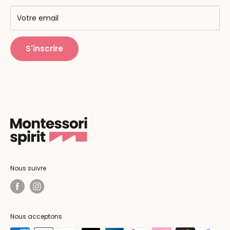
AMF & AMI
Centres de formation
Votre email
Public Montessori
S'inscrire
Nous suivre
Nous acceptons