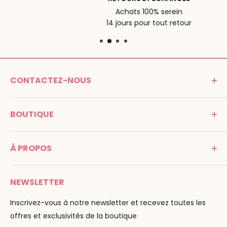
Achats 100% serein
14 jours pour tout retour
CONTACTEZ-NOUS
MONTESSORI SPIRIT
BOUTIQUE
Promenade Jean Dalba
24100 Bergerac
C G V
France
À PROPOS
Mentions légales
Tél : 05 53 61 21 26
Paiement
Email :
info@montessori-spirit.com
Montessori Spirit
Livraison
NEWSLETTER
Maria Montessori
Contactez-nous
La pédagogie
Inscrivez-vous à notre newsletter et recevez toutes les
F.A.Q
Nos marques
offres et exclusivités de la boutique