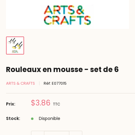
Rouleaux en mousse - set de 6
ARTS & CRAFTS
Réf:
E077015
Prix
$3.86
Prix:
TTC
réduit
Stock:
Disponible